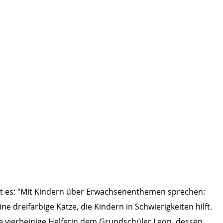
t es: "Mit Kindern über Erwachsenenthemen sprechen:
e dreifarbige Katze, die Kindern in Schwierigkeiten hilft.
e vierbeinige Helferin dem Grundschüler Leon, dessen