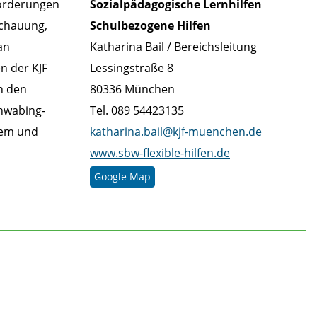
forderungen
Sozialpädagogische Lernhilfen
schauung,
Schulbezogene Hilfen
an
Katharina Bail / Bereichsleitung
n der KJF
Lessingstraße 8
n den
80336 München
chwabing-
Tel. 089 54423135
iem und
katharina.bail@kjf-muenchen.de
www.sbw-flexible-hilfen.de
Google Map