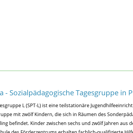
ara - Sozialpädagogische Tagesgruppe in P
sgruppe L (SPT-L) ist eine teilstationäre Jugendhilfeeinrich
Gruppe mit zwölf Kindern, die sich in Räumen des Sonderpä
ling befindet. Kinder zwischen sechs und zwölf Jahren aus 
ule des Förderzentrums erhalten fachlich-qualifizierte Hilf