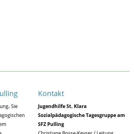
ulling
Kontakt
tung
.
Sie
Jugendhilfe St. Klara
dagogischen
Sozialpädagogische Tagesgruppe am
dem
SFZ Pulling
e,
Christiane Bosse-Keyser / Leitung