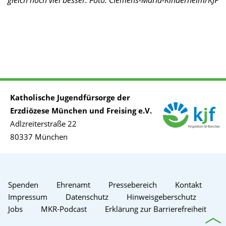
gleich noch viel besser. Foto: Clemens-Maria-Kinderheim/KJF
Katholische Jugendfürsorge der
Erzdiözese München und Freising e.V.
Adlzreiterstraße 22
80337 München
Spenden
Ehrenamt
Pressebereich
Kontakt
Impressum
Datenschutz
Hinweisgeberschutz
Jobs
MKR-Podcast
Erklärung zur Barrierefreiheit