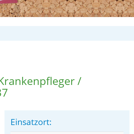
 Krankenpfleger /
37
Einsatzort: