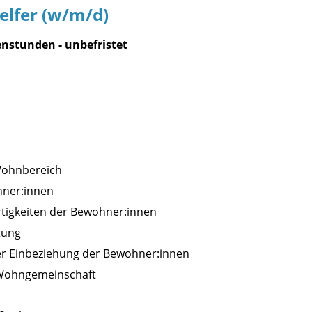
lfer (w/m/d)
enstunden - unbefristet
Wohnbereich
hner:innen
rtigkeiten der Bewohner:innen
tung
nter Einbeziehung der Bewohner:innen
r Wohngemeinschaft