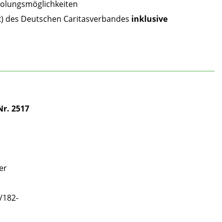
rholungsmöglichkeiten
R) des Deutschen Caritasverbandes
inklusive
Nr. 2517
er
/182-