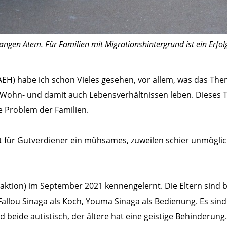
gen Atem. Für Familien mit Migrationshintergrund ist ein Erfolg
n (AEH) habe ich schon Vieles gesehen, vor allem, was da
en Wohn- und damit auch Lebensverhältnissen leben. Dieses 
e Problem der Familien.
st für Gutverdiener ein mühsames, zuweilen schier unmögli
daktion) im September 2021 kennengelernt. Die Eltern sind 
, Fallou Sinaga als Koch, Youma Sinaga als Bedienung. Es sin
 beide autistisch, der ältere hat eine geistige Behinderung.