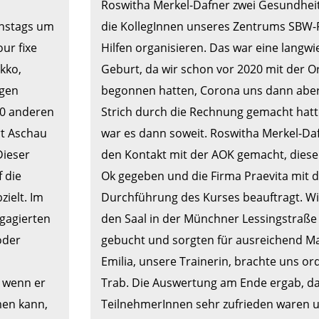
Roswitha Merkel-Dafner zwei Gesundheit
nstags um 
die KollegInnen unseres Zentrums SBW-Fl
r fixe 
Hilfen organisieren. Das war eine langwie
ko, 
Geburt, da wir schon vor 2020 mit der Or
gen 
begonnen hatten, Corona uns dann aber
0 anderen 
Strich durch die Rechnung gemacht hatte
t Aschau 
war es dann soweit. Roswitha Merkel-Daf
ieser 
den Kontakt mit der AOK gemacht, diese h
 die 
Ok gegeben und die Firma Praevita mit d
ielt. Im 
Durchführung des Kurses beauftragt. Wir
agierten 
den Saal in der Münchner Lessingstraße 
der 
gebucht und sorgten für ausreichend Mat
 
Emilia, unsere Trainerin, brachte uns ord
 wenn er 
Trab. Die Auswertung am Ende ergab, das
en kann, 
TeilnehmerInnen sehr zufrieden waren u