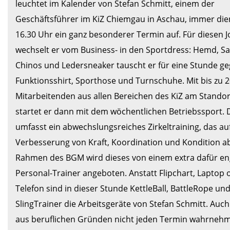
leuchtet im Kalender von Stefan Schmitt, einem der 
Geschäftsführer im KiZ Chiemgau in Aschau, immer die
16.30 Uhr ein ganz besonderer Termin auf. Für diesen Jou
wechselt er vom Business- in den Sportdress: Hemd, Sak
Chinos und Ledersneaker tauscht er für eine Stunde ge
Funktionsshirt, Sporthose und Turnschuhe. Mit bis zu 2
Mitarbeitenden aus allen Bereichen des KiZ am Standor
startet er dann mit dem wöchentlichen Betriebssport. D
umfasst ein abwechslungsreiches Zirkeltraining, das auf
Verbesserung von Kraft, Koordination und Kondition abz
Rahmen des BGM wird dieses von einem extra dafür eng
Personal-Trainer angeboten. Anstatt Flipchart, Laptop o
Telefon sind in dieser Stunde KettleBall, BattleRope und
SlingTrainer die Arbeitsgeräte von Stefan Schmitt. Auch
aus beruflichen Gründen nicht jeden Termin wahrnehm