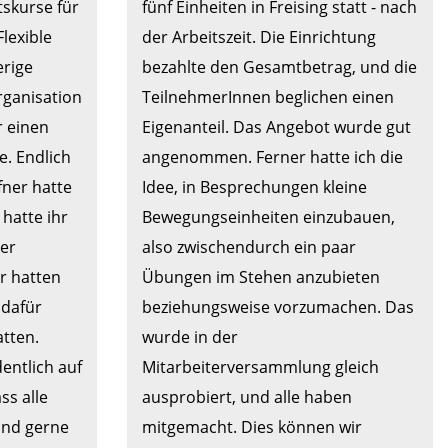
skurse für 
fünf Einheiten in Freising statt - nach 
exible 
der Arbeitszeit. Die Einrichtung 
rige 
bezahlte den Gesamtbetrag, und die 
ganisation 
TeilnehmerInnen beglichen einen 
 einen 
Eigenanteil. Das Angebot wurde gut 
. Endlich 
angenommen. Ferner hatte ich die 
ner hatte 
Idee, in Besprechungen kleine 
atte ihr 
Bewegungseinheiten einzubauen, 
er 
also zwischendurch ein paar 
 hatten 
Übungen im Stehen anzubieten 
dafür 
beziehungsweise vorzumachen. Das 
ten. 
wurde in der 
entlich auf 
Mitarbeiterversammlung gleich 
s alle 
ausprobiert, und alle haben 
nd gerne 
mitgemacht. Dies können wir 