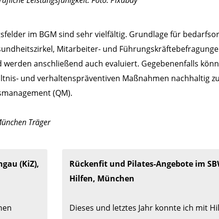
ufliche Leistungsfähigkeit. Foto: Pixabay
felder im BGM sind sehr vielfältig. Grundlage für bedarfso
ndheitszirkel, Mitarbeiter- und Führungskräftebefragunge
nd werden anschließend auch evaluiert. Gegebenenfalls kö
hältnis- und verhaltenspräventiven Maßnahmen nachhaltig zu 
ätsmanagement (QM).
 München Träger
gau (KiZ), 
Rückenfit und Pilates-Angebote im SBW
Hilfen, München
en 
Dieses und letztes Jahr konnte ich mit Hil